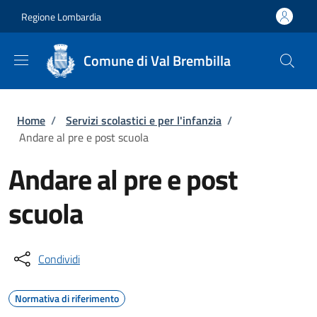
Salta al contenuto principale
Skip to footer content
Regione Lombardia
Comune di Val Brembilla
Briciole di pane
Home
/
Servizi scolastici e per l'infanzia
/
Andare al pre e post scuola
Andare al pre e post
scuola
Condividi
Normativa di riferimento