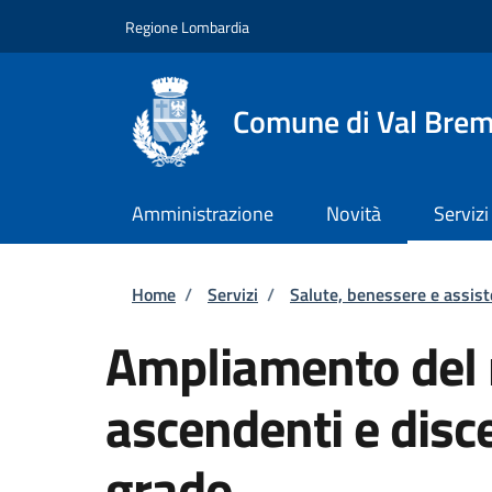
Salta al contenuto principale
Skip to footer content
Regione Lombardia
Comune di Val Brem
Amministrazione
Novità
Servizi
Briciole di pane
Home
/
Servizi
/
Salute, benessere e assis
Ampliamento del n
ascendenti e disc
grado