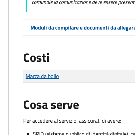
comunale la comunicazione deve essere presentat
Moduli da compilare e documenti da allegar
Costi
Tipo di pagamento
Importo
Marca da bollo
Cosa serve
Per accedere al servizio, assicurati di avere:
SPID (sistema pubblico di identità digitale), ca