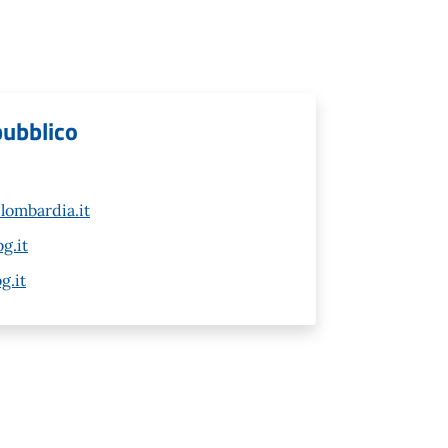
 pubblico
lombardia.it
g.it
g.it