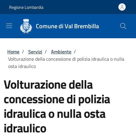
Salta al contenuto principale
Skip to footer content
Regione Lombardia
Comune di Val Brembilla
Briciole di pane
Home
/
Servizi
/
Ambiente
/
Volturazione della concessione di polizia idraulica o nulla
osta idraulico
Volturazione della
concessione di polizia
idraulica o nulla osta
idraulico