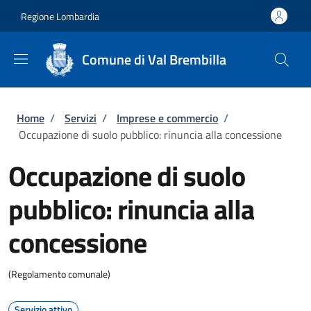
Salta al contenuto principale
Skip to footer content
Regione Lombardia
Comune di Val Brembilla
Briciole di pane
Home
/
Servizi
/
Imprese e commercio
/
Occupazione di suolo pubblico: rinuncia alla concessione
Occupazione di suolo
pubblico: rinuncia alla
concessione
(Regolamento comunale)
Servizio attivo