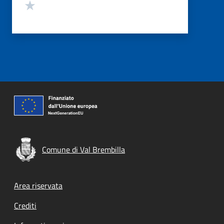
Valuta 1 stelle su 5
Comune di Val Brembilla
Footer menu
Area riservata
Crediti