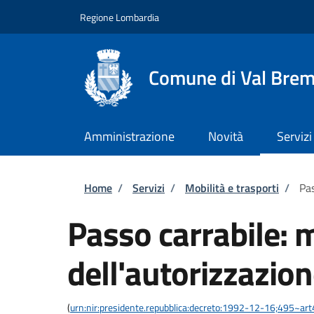
Salta al contenuto principale
Skip to footer content
Regione Lombardia
Comune di Val Brem
Amministrazione
Novità
Servizi
Briciole di pane
Home
/
Servizi
/
Mobilità e trasporti
/
Pas
Passo carrabile: 
dell'autorizzazio
(
urn:nir:presidente.repubblica:decreto:1992-12-16;495~ar