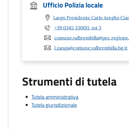
Ufficio Polizia locale
Largo Presidente Carlo Azeglio Ciam
+39 0345 330011, int 3
comune.valbrembilla@pec.regione.
l.zanga@comune.valbrembilla.bg.it
Strumenti di tutela
Tutela amministrativa
Tutela giurisdizionale