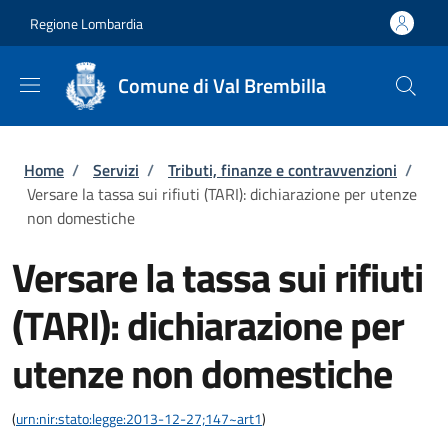
Salta al contenuto principale
Skip to footer content
Regione Lombardia
Comune di Val Brembilla
Briciole di pane
Home
/
Servizi
/
Tributi, finanze e contravvenzioni
/
Versare la tassa sui rifiuti (TARI): dichiarazione per utenze
non domestiche
Versare la tassa sui rifiuti
(TARI): dichiarazione per
utenze non domestiche
(
urn:nir:stato:legge:2013-12-27;147~art1
)