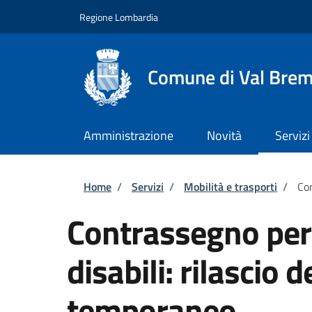
Salta al contenuto principale
Skip to footer content
Regione Lombardia
Comune di Val Brem
Amministrazione
Novità
Servizi
Briciole di pane
Home
/
Servizi
/
Mobilità e trasporti
/
Con
Contrassegno per v
disabili: rilascio
temporaneo