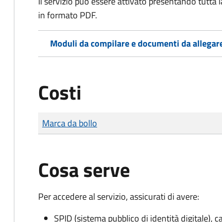
Il servizio può essere attivato presentando tutta
in formato PDF.
Moduli da compilare e documenti da allegar
Costi
Tipo di pagamento
Importo
Marca da bollo
Cosa serve
Per accedere al servizio, assicurati di avere:
SPID (sistema pubblico di identità digitale), ca