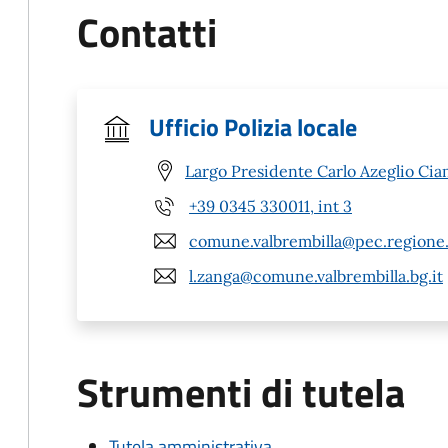
Contatti
Ufficio Polizia locale
Largo Presidente Carlo Azeglio Ciam
+39 0345 330011, int 3
comune.valbrembilla@pec.regione.
l.zanga@comune.valbrembilla.bg.it
Strumenti di tutela
Tutela amministrativa