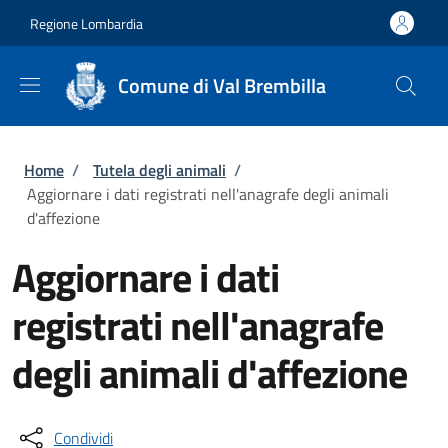
Salta al contenuto principale
Skip to footer content
Regione Lombardia
Comune di Val Brembilla
Briciole di pane
Home
/
Tutela degli animali
/
Aggiornare i dati registrati nell'anagrafe degli animali
d'affezione
Aggiornare i dati
registrati nell'anagrafe
degli animali d'affezione
Condividi