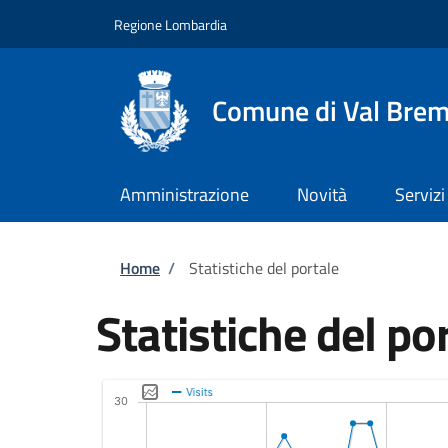
Salta al contenuto principale
Skip to footer content
Regione Lombardia
Comune di Val Brem
Amministrazione
Novità
Servizi
Briciole di pane
Home
/
Statistiche del portale
Statistiche del po