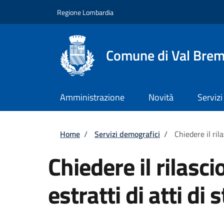
Salta al contenuto principale
Skip to footer content
Regione Lombardia
Comune di Val Brem
Amministrazione
Novità
Servizi
Briciole di pane
Home
/
Servizi demografici
/
Chiedere il rila
Chiedere il rilascio
estratti di atti di 