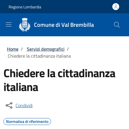
Salta al contenuto principale
Skip to footer content
Regione Lombardia
Comune di Val Brembilla
Briciole di pane
Home
/
Servizi demografici
/
Chiedere la cittadinanza italiana
Chiedere la cittadinanza
italiana
Condividi
Normativa di riferimento