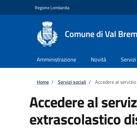
Salta al contenuto principale
Skip to footer content
Regione Lombardia
Comune di Val Brem
Amministrazione
Novità
Servizi
Briciole di pane
Home
/
Servizi sociali
/
Accedere al servizio
Accedere al servi
extrascolastico di