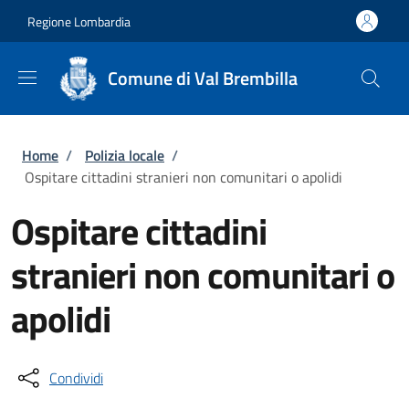
Salta al contenuto principale
Skip to footer content
Regione Lombardia
Comune di Val Brembilla
Briciole di pane
Home
/
Polizia locale
/
Ospitare cittadini stranieri non comunitari o apolidi
Ospitare cittadini
stranieri non comunitari o
apolidi
Condividi