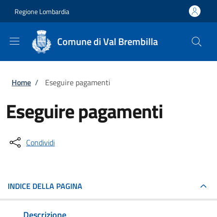
Salta al contenuto principale
Skip to footer content
Regione Lombardia
Comune di Val Brembilla
Briciole di pane
Home
/
Eseguire pagamenti
Eseguire pagamenti
Condividi
INDICE DELLA PAGINA
Descrizione