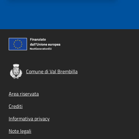
Comune di Val Brembilla
Footer menu
Area riservata
Crediti
Informativa privacy
Note legali