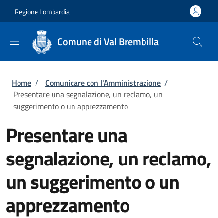
Salta al contenuto principale
Skip to footer content
Regione Lombardia
Comune di Val Brembilla
Briciole di pane
Home
/
Comunicare con l'Amministrazione
/
Presentare una segnalazione, un reclamo, un
suggerimento o un apprezzamento
Presentare una
segnalazione, un reclamo,
un suggerimento o un
apprezzamento