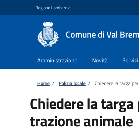
Salta al contenuto principale
Skip to footer content
Regione Lombardia
Comune di Val Brem
Amministrazione
Novità
Servizi
Briciole di pane
Home
/
Polizia locale
/
Chiedere la targa per
Chiedere la targa 
trazione animale