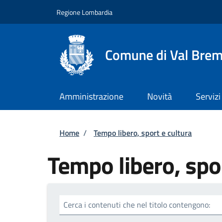
Salta al contenuto principale
Skip to footer content
Regione Lombardia
Comune di Val Brem
Amministrazione
Novità
Servizi
Briciole di pane
Home
/
Tempo libero, sport e cultura
Tempo libero, spor
Cerca i contenuti che nel titolo contengono: