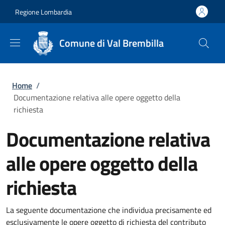
Salta al contenuto principale
Skip to footer content
Regione Lombardia
Comune di Val Brembilla
Briciole di pane
Home
/
Documentazione relativa alle opere oggetto della
richiesta
Documentazione relativa
alle opere oggetto della
richiesta
La seguente documentazione che individua precisamente ed
esclusivamente le opere oggetto di richiesta del contributo