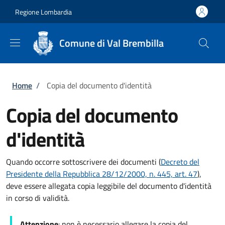
Salta al contenuto principale
Skip to footer content
Regione Lombardia
Comune di Val Brembilla
Briciole di pane
Home
/
Copia del documento d'identità
Copia del documento
d'identità
Quando occorre sottoscrivere dei documenti (
Decreto del
Presidente della Repubblica 28/12/2000, n. 445, art. 47
),
deve essere allegata copia leggibile del documento d'identità
in corso di validità.
Attenzione
: non è necessario allegare la copia del