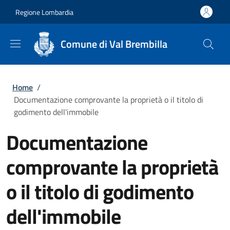
Salta al contenuto principale
Skip to footer content
Regione Lombardia
Comune di Val Brembilla
Briciole di pane
Home
/
Documentazione comprovante la proprietà o il titolo di
godimento dell'immobile
Documentazione
comprovante la proprietà
o il titolo di godimento
dell'immobile