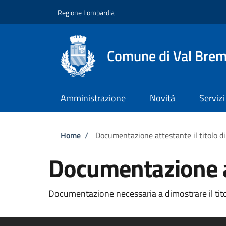
Salta al contenuto principale
Skip to footer content
Regione Lombardia
Comune di Val Brem
Amministrazione
Novità
Servizi
Briciole di pane
Home
/
Documentazione attestante il titolo d
Documentazione at
Documentazione necessaria a dimostrare il titol