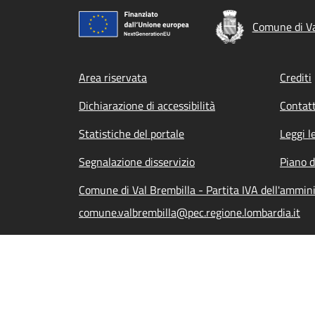
Comune di Va
Footer menu
Area riservata
Crediti
Dichiarazione di accessibilità
Contatt
Statistiche del portale
Leggi l
Segnalazione disservizio
Piano d
Comune di Val Brembilla - Partita IVA dell'ammi
comune.valbrembilla@pec.regione.lombardia.it