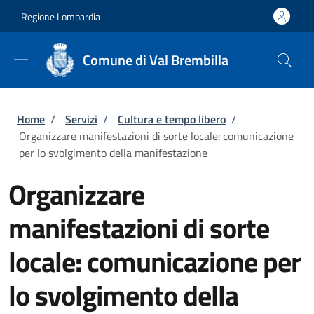
Salta al contenuto principale
Skip to footer content
Regione Lombardia
Comune di Val Brembilla
Briciole di pane
Home
/
Servizi
/
Cultura e tempo libero
/
Organizzare manifestazioni di sorte locale: comunicazione
per lo svolgimento della manifestazione
Organizzare
manifestazioni di sorte
locale: comunicazione per
lo svolgimento della