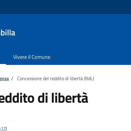
billa
Vivere il Comune
tenza
/
Concessione del reddito di libertà (RdL)
ddito di libertà
2-17
)