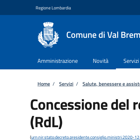
Salta al contenuto principale
Skip to footer content
Regione Lombardia
Comune di Val Brem
Amministrazione
Novità
Servizi
Briciole di pane
Home
/
Servizi
/
Salute, benessere e assis
Concessione del re
(RdL)
(
urn:nir:stato:decreto.presidente.consiglio.ministri:2020-1