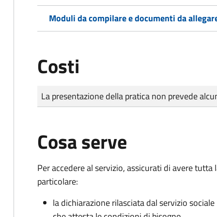
Moduli da compilare e documenti da allegar
Costi
Tipo di pagamento
Importo
La presentazione della pratica non prevede al
Cosa serve
Per accedere al servizio, assicurati di avere tutt
particolare:
la dichiarazione rilasciata dal servizio sociale
che attesta le condizioni di bisogno