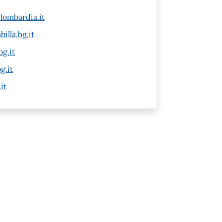
lombardia.it
illa.bg.it
g.it
g.it
it