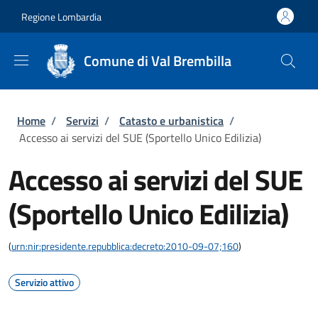
Salta al contenuto principale
Skip to footer content
Regione Lombardia
Comune di Val Brembilla
Briciole di pane
Home
/
Servizi
/
Catasto e urbanistica
/
Accesso ai servizi del SUE (Sportello Unico Edilizia)
Accesso ai servizi del SUE
(Sportello Unico Edilizia)
(
urn:nir:presidente.repubblica:decreto:2010-09-07;160
)
Servizio attivo