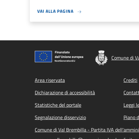
VAI ALLA PAGINA
Comune di Va
Footer menu
Area riservata
Crediti
Dichiarazione di accessibilità
Contatt
Statistiche del portale
Leggi l
Segnalazione disservizio
Piano d
Comune di Val Brembilla - Partita IVA dell'ammi