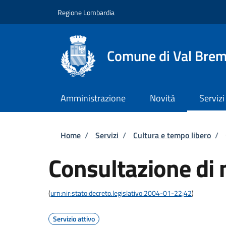
Salta al contenuto principale
Skip to footer content
Regione Lombardia
Comune di Val Brem
Amministrazione
Novità
Servizi
Briciole di pane
Home
/
Servizi
/
Cultura e tempo libero
/
Consultazione di 
(
urn:nir:stato:decreto.legislativo:2004-01-22;42
)
Servizio attivo