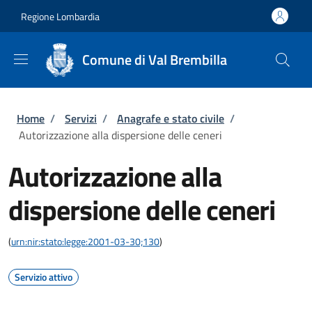
Salta al contenuto principale
Skip to footer content
Regione Lombardia
Comune di Val Brembilla
Briciole di pane
Home
/
Servizi
/
Anagrafe e stato civile
/
Autorizzazione alla dispersione delle ceneri
Autorizzazione alla
dispersione delle ceneri
(
urn:nir:stato:legge:2001-03-30;130
)
Servizio attivo