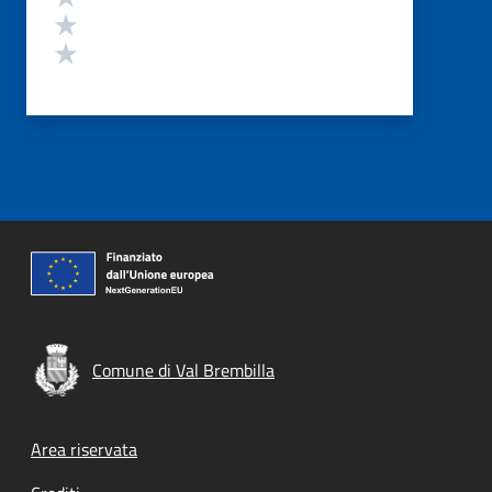
Valuta 2 stelle su 5
Valuta 1 stelle su 5
Comune di Val Brembilla
Footer menu
Area riservata