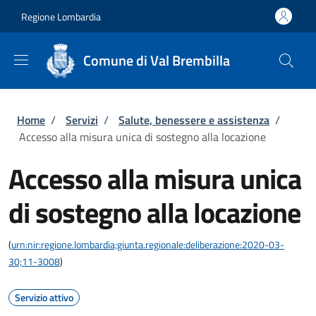
Salta al contenuto principale
Skip to footer content
Regione Lombardia
Comune di Val Brembilla
Briciole di pane
Home
/
Servizi
/
Salute, benessere e assistenza
/
Accesso alla misura unica di sostegno alla locazione
Accesso alla misura unica
di sostegno alla locazione
(
urn:nir:regione.lombardia;giunta.regionale:deliberazione:2020-03-
30;11-3008
)
Servizio attivo