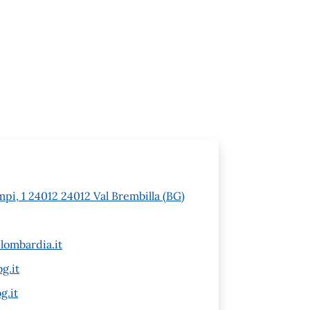
pi, 1 24012 24012 Val Brembilla (BG)
lombardia.it
g.it
g.it