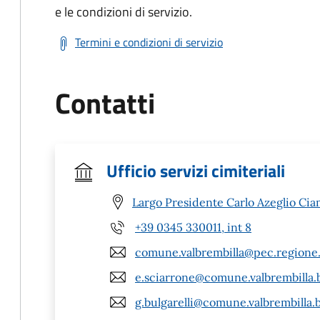
e le condizioni di servizio.
Termini e condizioni di servizio
Contatti
Ufficio servizi cimiteriali
Largo Presidente Carlo Azeglio Ciam
+39 0345 330011, int 8
comune.valbrembilla@pec.regione.
e.sciarrone@comune.valbrembilla.b
g.bulgarelli@comune.valbrembilla.b