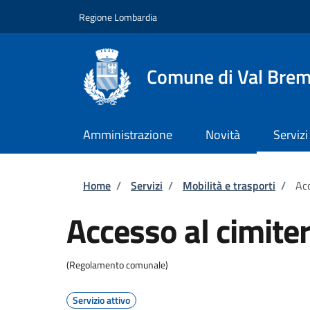
Salta al contenuto principale
Skip to footer content
Regione Lombardia
Comune di Val Brem
Amministrazione
Novità
Servizi
Briciole di pane
Home
/
Servizi
/
Mobilità e trasporti
/
Acc
Accesso al cimite
(Regolamento comunale)
Servizio attivo