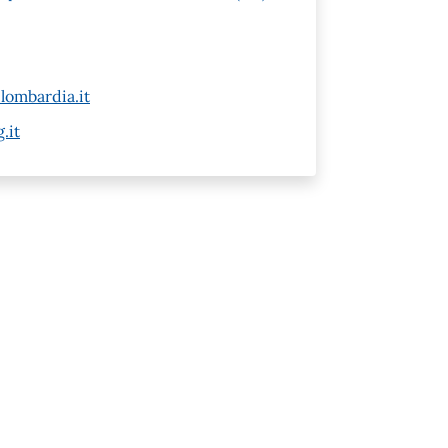
lombardia.it
.it