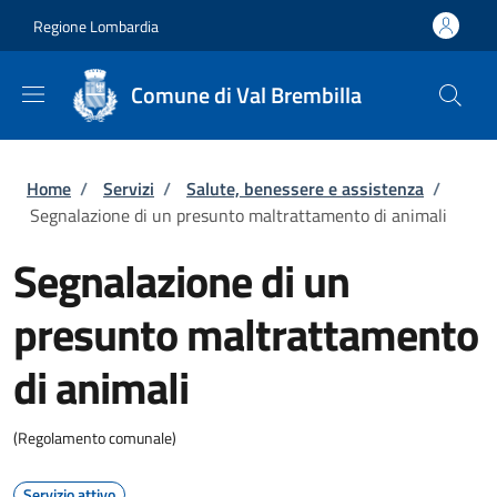
Salta al contenuto principale
Skip to footer content
Regione Lombardia
Comune di Val Brembilla
Briciole di pane
Home
/
Servizi
/
Salute, benessere e assistenza
/
Segnalazione di un presunto maltrattamento di animali
Segnalazione di un
presunto maltrattamento
di animali
(Regolamento comunale)
Servizio attivo