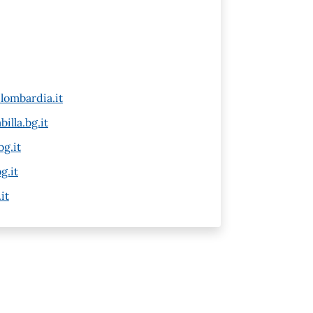
lombardia.it
illa.bg.it
g.it
g.it
it