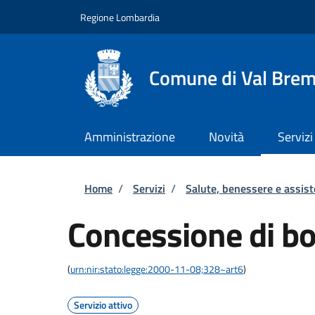
Salta al contenuto principale
Skip to footer content
Regione Lombardia
Comune di Val Brem
Amministrazione
Novità
Servizi
Briciole di pane
Home
/
Servizi
/
Salute, benessere e assis
Concessione di b
(
urn:nir:stato:legge:2000-11-08;328~art6
)
Servizio attivo