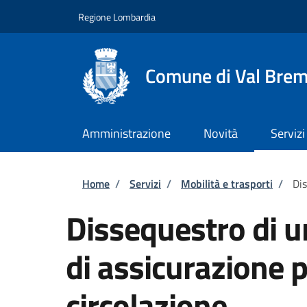
Salta al contenuto principale
Skip to footer content
Regione Lombardia
Comune di Val Brem
Amministrazione
Novità
Servizi
Briciole di pane
Home
/
Servizi
/
Mobilità e trasporti
/
Dis
Dissequestro di u
di assicurazione p
circolazione