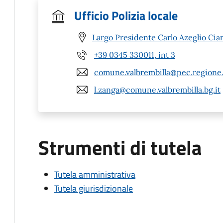
Ufficio Polizia locale
Largo Presidente Carlo Azeglio Ciam
+39 0345 330011, int 3
comune.valbrembilla@pec.regione.
l.zanga@comune.valbrembilla.bg.it
Strumenti di tutela
Tutela amministrativa
Tutela giurisdizionale