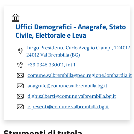
Uffici Demografici - Anagrafe, Stato
Civile, Elettorale e Leva
Largo Presidente Carlo Azeglio Ciampi, 1 24012
24012 Val Brembilla (BG)
+39 0345 330011, int 1
comune.valbrembilla@pec.regione.lombardia.it
anagrafe@comune.valbrembilla.bg.it
d.ghisalberti@comune.valbrembilla.bg.it
c.pesenti@comune.valbrembilla.bg.it
Strumenti di tutela