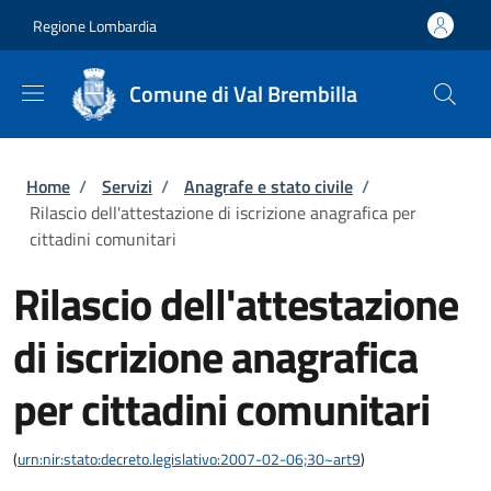
Salta al contenuto principale
Skip to footer content
Regione Lombardia
Comune di Val Brembilla
Briciole di pane
Home
/
Servizi
/
Anagrafe e stato civile
/
Rilascio dell'attestazione di iscrizione anagrafica per
cittadini comunitari
Rilascio dell'attestazione
di iscrizione anagrafica
per cittadini comunitari
(
urn:nir:stato:decreto.legislativo:2007-02-06;30~art9
)