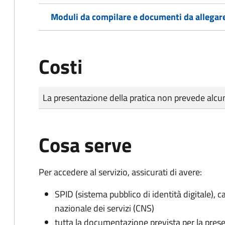
Moduli da compilare e documenti da allegar
Costi
Tipo di pagamento
Importo
La presentazione della pratica non prevede al
Cosa serve
Per accedere al servizio, assicurati di avere:
SPID (sistema pubblico di identità digitale), ca
nazionale dei servizi (CNS)
tutta la documentazione prevista per la prese