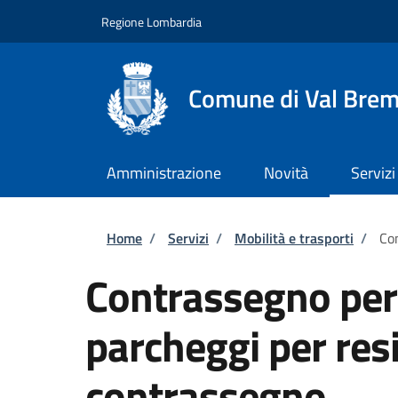
Salta al contenuto principale
Skip to footer content
Regione Lombardia
Comune di Val Brem
Amministrazione
Novità
Servizi
Briciole di pane
Home
/
Servizi
/
Mobilità e trasporti
/
Con
Contrassegno per 
parcheggi per resi
contrassegno