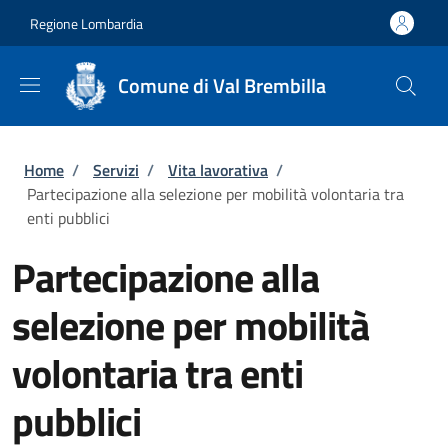
Salta al contenuto principale
Skip to footer content
Regione Lombardia
Comune di Val Brembilla
Briciole di pane
Home
/
Servizi
/
Vita lavorativa
/
Partecipazione alla selezione per mobilità volontaria tra
enti pubblici
Partecipazione alla
selezione per mobilità
volontaria tra enti
pubblici