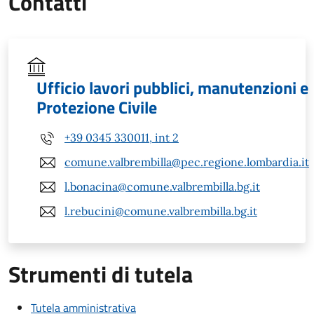
Contatti
Ufficio lavori pubblici, manutenzioni e
Protezione Civile
+39 0345 330011, int 2
comune.valbrembilla@pec.regione.lombardia.it
l.bonacina@comune.valbrembilla.bg.it
l.rebucini@comune.valbrembilla.bg.it
Strumenti di tutela
Tutela amministrativa