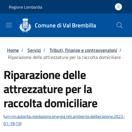
Salta al contenuto principale
Skip to footer content
Regione Lombardia
Comune di Val Brembilla
Briciole di pane
Home
/
Servizi
/
Tributi, finanze e contravvenzioni
/
Riparazione delle attrezzature per la raccolta domiciliare
Riparazione delle
attrezzature per la
raccolta domiciliare
(
urn:nir:autorita.regolazione.energia.reti.ambiente:deliberazione:2022-
01-18;15
)