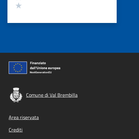
Valuta 1 stelle su 5
Comune di Val Brembilla
Footer menu
Area riservata
Crediti