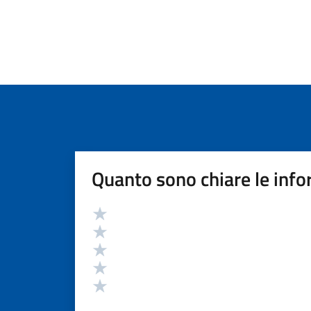
Quanto sono chiare le info
Valutazione
Valuta 5 stelle su 5
Valuta 4 stelle su 5
Valuta 3 stelle su 5
Valuta 2 stelle su 5
Valuta 1 stelle su 5