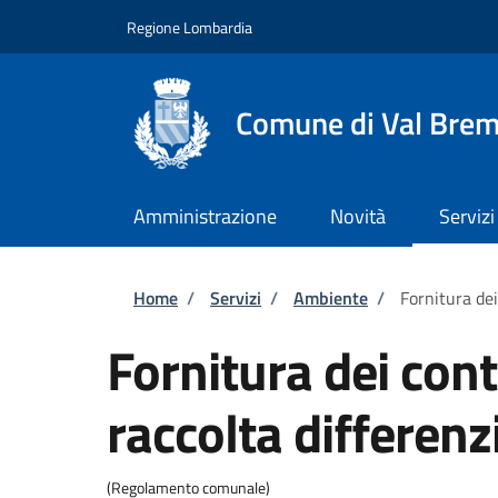
Salta al contenuto principale
Skip to footer content
Regione Lombardia
Comune di Val Brem
Amministrazione
Novità
Servizi
Briciole di pane
Home
/
Servizi
/
Ambiente
/
Fornitura dei
Fornitura dei cont
raccolta differenz
(Regolamento comunale)