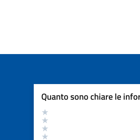
Quanto sono chiare le info
Valutazione
Valuta 5 stelle su 5
Valuta 4 stelle su 5
Valuta 3 stelle su 5
Valuta 2 stelle su 5