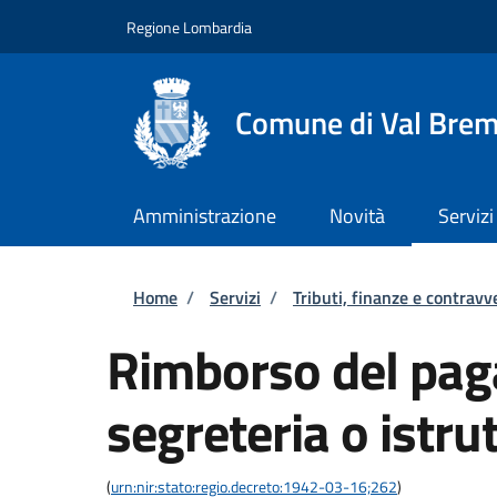
Salta al contenuto principale
Skip to footer content
Regione Lombardia
Comune di Val Brem
Amministrazione
Novità
Servizi
Briciole di pane
Home
/
Servizi
/
Tributi, finanze e contravv
Rimborso del paga
segreteria o istru
(
urn:nir:stato:regio.decreto:1942-03-16;262
)