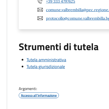
+39 333 4797625
comune.valbrembilla@pec.regione.
protocollo@comune.valbrembilla.bg
Strumenti di tutela
Tutela amministrativa
Tutela giurisdizionale
Argomenti:
Accesso all'informazione