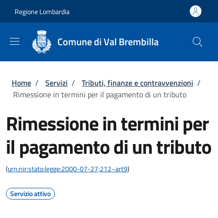
Salta al contenuto principale
Skip to footer content
Regione Lombardia
Comune di Val Brembilla
Briciole di pane
Home
/
Servizi
/
Tributi, finanze e contravvenzioni
/
Rimessione in termini per il pagamento di un tributo
Rimessione in termini per
il pagamento di un tributo
(
urn:nir:stato:legge:2000-07-27;212~art9
)
Servizio attivo