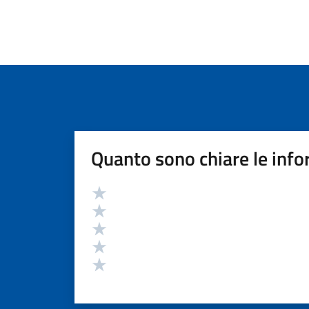
Quanto sono chiare le info
Valutazione
Valuta 5 stelle su 5
Valuta 4 stelle su 5
Valuta 3 stelle su 5
Valuta 2 stelle su 5
Valuta 1 stelle su 5