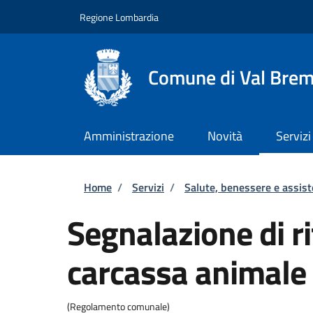
Salta al contenuto principale
Skip to footer content
Regione Lombardia
Comune di Val Brem
Amministrazione
Novità
Servizi
Briciole di pane
Home
/
Servizi
/
Salute, benessere e assis
Segnalazione di r
carcassa animale
(Regolamento comunale)