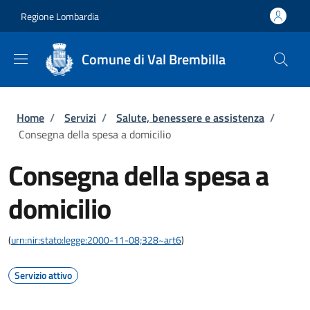
Salta al contenuto principale
Skip to footer content
Regione Lombardia
Comune di Val Brembilla
Briciole di pane
Home
/
Servizi
/
Salute, benessere e assistenza
/
Consegna della spesa a domicilio
Consegna della spesa a
domicilio
(
urn:nir:stato:legge:2000-11-08;328~art6
)
Servizio attivo