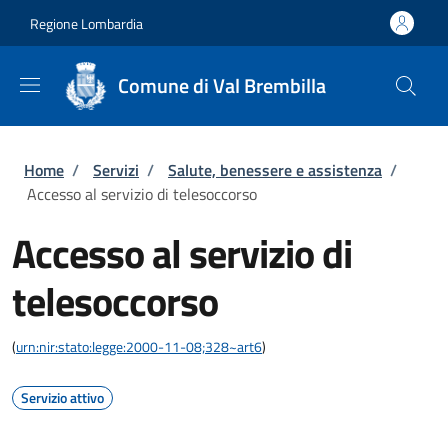
Salta al contenuto principale
Skip to footer content
Regione Lombardia
Comune di Val Brembilla
Briciole di pane
Home
/
Servizi
/
Salute, benessere e assistenza
/
Accesso al servizio di telesoccorso
Accesso al servizio di
telesoccorso
(
urn:nir:stato:legge:2000-11-08;328~art6
)
Servizio attivo