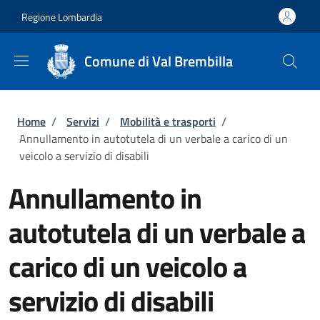
Salta al contenuto principale
Skip to footer content
Regione Lombardia
Comune di Val Brembilla
Briciole di pane
Home
/
Servizi
/
Mobilità e trasporti
/
Annullamento in autotutela di un verbale a carico di un
veicolo a servizio di disabili
Annullamento in
autotutela di un verbale a
carico di un veicolo a
servizio di disabili