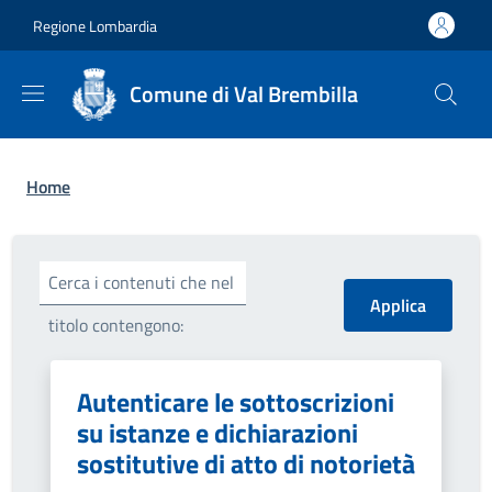
Salta al contenuto principale
Skip to footer content
Regione Lombardia
Comune di Val Brembilla
Briciole di pane
Home
Cerca i contenuti che nel
titolo contengono:
Autenticare le sottoscrizioni
su istanze e dichiarazioni
sostitutive di atto di notorietà