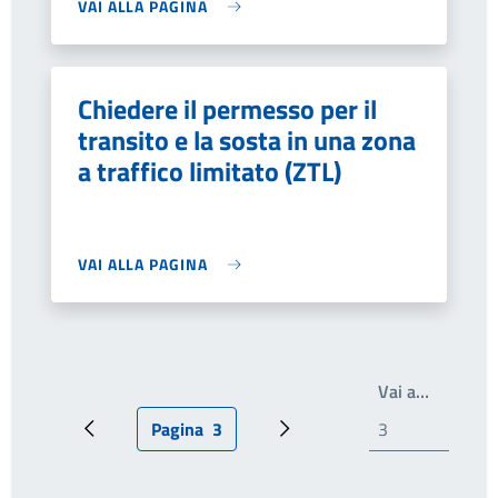
VAI ALLA PAGINA
Chiedere il permesso per il
transito e la sosta in una zona
a traffico limitato (ZTL)
VAI ALLA PAGINA
Scrivi il
Vai a…
Pagina
3
Pagina precedente
Pagina attuale
Pagina successiva