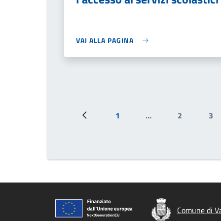
VAI ALLA PAGINA
1
…
2
3
Pagina precedente
Prima pagina
Pagina
Pa
Comune di Va