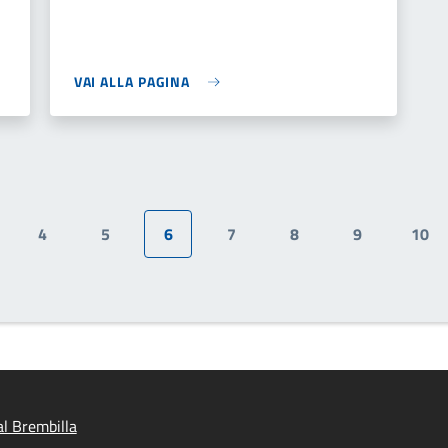
VAI ALLA PAGINA
4
5
6
7
8
9
10
gina
Pagina
Pagina
Pagina attuale
Pagina
Pagina
Pagina
Pag
l Brembilla