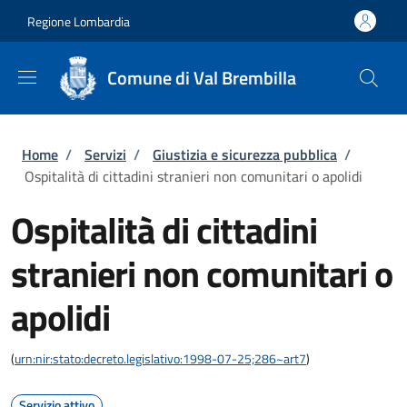
Salta al contenuto principale
Skip to footer content
Regione Lombardia
Comune di Val Brembilla
Briciole di pane
Home
/
Servizi
/
Giustizia e sicurezza pubblica
/
Ospitalità di cittadini stranieri non comunitari o apolidi
Ospitalità di cittadini
stranieri non comunitari o
apolidi
(
urn:nir:stato:decreto.legislativo:1998-07-25;286~art7
)
Servizio attivo