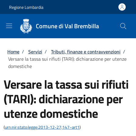
Salta al contenuto principale
Skip to footer content
Regione Lombardia
Comune di Val Brembilla
Briciole di pane
Home
/
Servizi
/
Tributi, finanze e contravvenzioni
/
Versare la tassa sui rifiuti (TARI): dichiarazione per utenze
domestiche
Versare la tassa sui rifiuti
(TARI): dichiarazione per
utenze domestiche
(
urn:nir:stato:legge:2013-12-27;147~art1
)