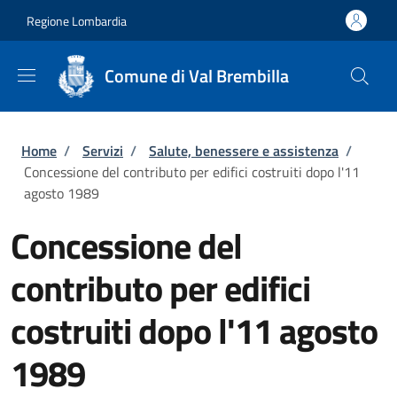
Salta al contenuto principale
Skip to footer content
Regione Lombardia
Comune di Val Brembilla
Briciole di pane
Home
/
Servizi
/
Salute, benessere e assistenza
/
Concessione del contributo per edifici costruiti dopo l'11
agosto 1989
Concessione del
contributo per edifici
costruiti dopo l'11 agosto
1989