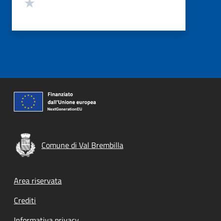
Valuta 1 stelle su 5
Comune di Val Brembilla
Footer menu
Area riservata
Crediti
Informativa privacy